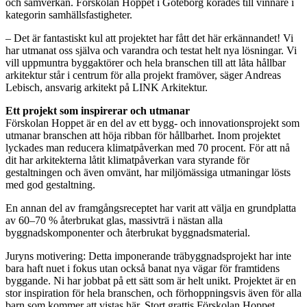
och samverkan. Förskolan Hoppet i Göteborg korades till vinnare i
kategorin samhällsfastigheter.
– Det är fantastiskt kul att projektet har fått det här erkännandet! Vi
har utmanat oss själva och varandra och testat helt nya lösningar. Vi
vill uppmuntra byggaktörer och hela branschen till att låta hållbar
arkitektur står i centrum för alla projekt framöver, säger Andreas
Lebisch, ansvarig arkitekt på LINK Arkitektur.
Ett projekt som inspirerar och utmanar
Förskolan Hoppet är en del av ett bygg- och innovationsprojekt som
utmanar branschen att höja ribban för hållbarhet. Inom projektet
lyckades man reducera klimatpåverkan med 70 procent. För att nå
dit har arkitekterna låtit klimatpåverkan vara styrande för
gestaltningen och även omvänt, har miljömässiga utmaningar lösts
med god gestaltning.
En annan del av framgångsreceptet har varit att välja en grundplatta
av 60–70 % återbrukat glas, massivträ i nästan alla
byggnadskomponenter och återbrukat byggnadsmaterial.
Juryns motivering: Detta imponerande träbyggnadsprojekt har inte
bara haft nuet i fokus utan också banat nya vägar för framtidens
byggande. Ni har jobbat på ett sätt som är helt unikt. Projektet är en
stor inspiration för hela branschen, och förhoppningsvis även för alla
barn som kommer att vistas här. Stort grattis Förskolan Hoppet,