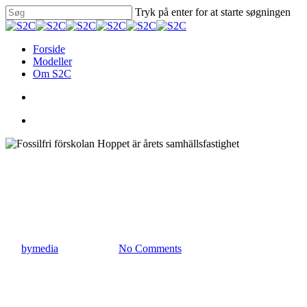
Skip
Tryk på enter for at starte søgningen
to
Close
main
Search
content
search
Menu
Forside
Modeller
Om S2C
search
Menu
Nyheder
Fossilfri förskolan Hoppet är
årets samhällsfastighet
By
bymedia
20. april 2022
No Comments