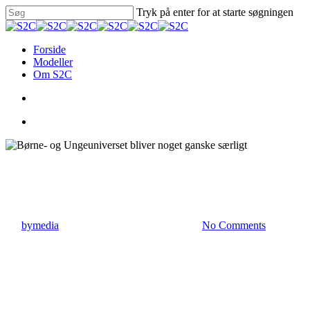
Skip
Tryk på enter for at starte søgningen
to
Close
main
Search
content
search
Menu
Forside
Modeller
Om S2C
search
Menu
Nyheder
Børne- og Ungeuniverset bliver 
By
bymedia
2. juni 2022
december 21st, 2022
No Comments