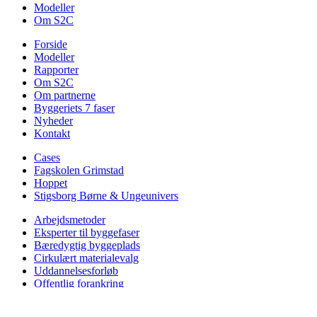
Modeller
Om S2C
Forside
Modeller
Rapporter
Om S2C
Om partnerne
Byggeriets 7 faser
Nyheder
Kontakt
Cases
Fagskolen Grimstad
Hoppet
Stigsborg Børne & Ungeunivers
Arbejdsmetoder
Eksperter til byggefaser
Bæredygtig byggeplads
Cirkulært materialevalg
Uddannelsesforløb
Offentlig forankring
Indikatorer for bæredygtigt byggeri
Pedagogik i byggeri